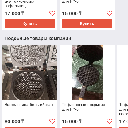
для гонконгских
для FY-6
вафельниц
17 000
15 000
₸
₸
Купить
Купить
Подобные товары компании
Вафельница бельгийская
Тефлоновые покрытия
Теф
для FY-6
для 
ваф
80 000
15 000
17 
₸
₸