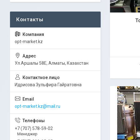
Т
opt-market.kz
Ул.Аршалы 58Е, Алматы, Казахстан
Идрисова Зульфира Гайратовна
opt-market.kz@mail.ru
+7 (707) 578-59-02
Менеджер