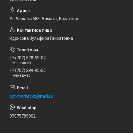
Ул.Аршалы 58Е, Алматы, Казахстан
Идрисова Зульфира Гайратовна
+7 (707) 578-59-02
Менеджер
+7 (707) 299-95-25
менеджер
opt-market.kz@mail.ru
87075785902