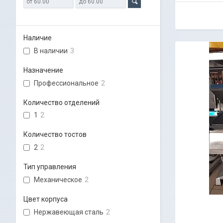
Наличие
В наличии
3
Назначение
Профессиональное
2
Количество отделений
1
2
Количество тостов
2
2
Тип управления
Механическое
2
Цвет корпуса
Нержавеющая сталь
2