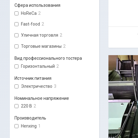
Сфера использования
HoReCa
2
Fast-food
2
Уличная торговля
2
Торговые магазины
2
Вид профессионального тостера
Горизонтальный
2
Источник питания
Электричество
3
Номинальное напряжение
220 В
2
Производитель
Henxing
1