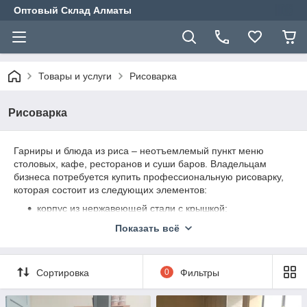
Оптовый Склад Алматы
Товары и услуги
Рисоварка
Рисоварка
Гарниры и блюда из риса – неотъемлемый пункт меню
столовых, кафе, ресторанов и суши баров. Владельцам
бизнеса потребуется купить профессиональную рисоварку,
которая состоит из следующих элементов:
корпус из нержавеющей стали с крышкой;
съемная емкость для засыпки крупы;
Показать всё
нагревательные тэны, расположенные в крышке, дне
и стенках корпуса;
Сортировка
0
Фильтры
механический или электронный блок управления.
Во время работы внутри прибора поддерживается