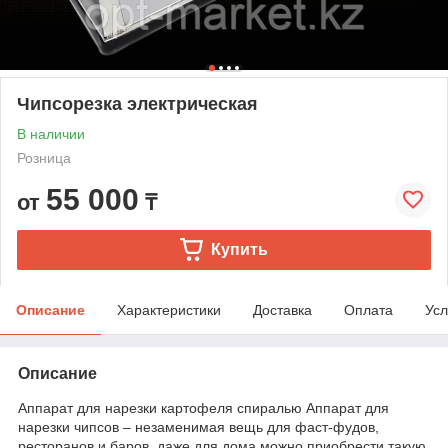
Чипсорезка электрическая
В наличии
Розница
55 000
от
₸
Купить
Описание
Характеристики
Доставка
Оплата
Усл
Описание
Аппарат для нарезки картофеля спиралью Аппарат для
нарезки чипсов – незаменимая вещь для фаст-фудов,
ресторанов и баров, даже для дома можно приобрести такую