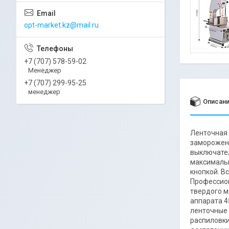
opt-market.kz@mail.ru
+7 (707) 578-59-02
Менеджер
+7 (707) 299-95-25
менеджер
Описан
Ленточная 
замороженн
выключател
максимальн
кнопкой. В
Профессион
твердого м
аппарата 4
ленточные 
распиловки