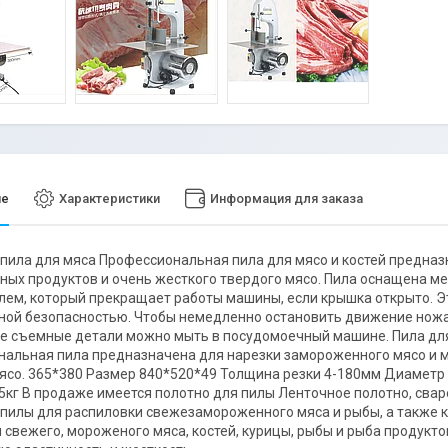
ие
Характеристики
Информация для заказа
пила для мяса Профессиональная пила для мясо и костей предназн
ых продуктов и очень жесткого твердого мясо. Пила оснащена 
ем, который прекращает работы машины, если крышка открыто. Э
ой безопасностью. Чтобы немедленно остановить движение ножа,
се съемные детали можно мыть в посудомоечный машине. Пила дл
альная пила предназначена для нарезки замороженного мясо и м
ясо. 365*380 Размер 840*520*49 Толщина резки 4-180мм Диаметр
5кг В продаже имеется полотно для пилы Ленточное полотно, свар
пилы для распиловки свежезамороженного мяса и рыбы, а также 
 свежего, мороженого мяса, костей, курицы, рыбы и рыба продукто