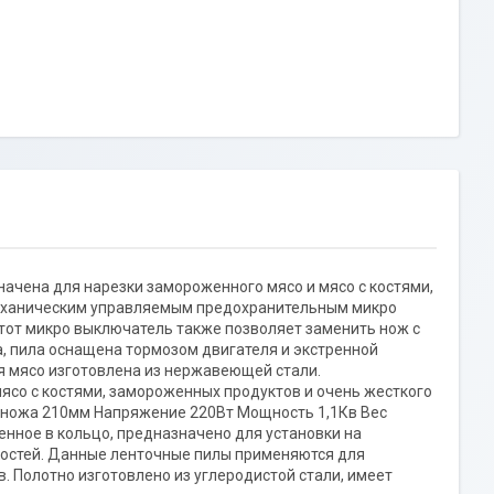
ачена для нарезки замороженного мясо и мясо с костями,
механическим управляемым предохранительным микро
тот микро выключатель также позволяет заменить нож с
 пила оснащена тормозом двигателя и экстренной
я мясо изготовлена из нержавеющей стали.
ясо с костями, замороженных продуктов и очень жесткого
 ножа 210мм Напряжение 220Вт Мощность 1,1Кв Вес
енное в кольцо, предназначено для установки на
костей. Данные ленточные пилы применяются для
в. Полотно изготовлено из углеродистой стали, имеет