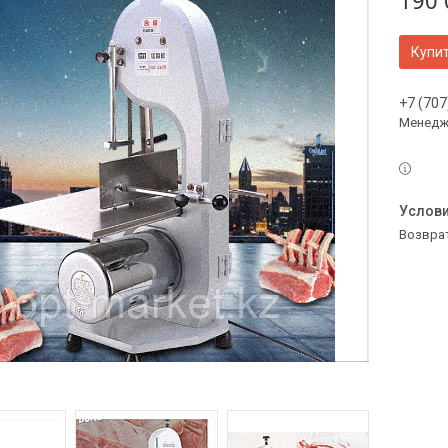
190 
Купи
+7 (707
Менедж
возвра