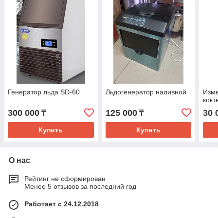
Генератор льда SD-60
Льдогенератор наливной
Изме
кокт
300 000
125 000
30 
₸
₸
Купить
Купить
О нас
Рейтинг не сформирован
Менее 5 отзывов за последний год
Работает с 24.12.2018