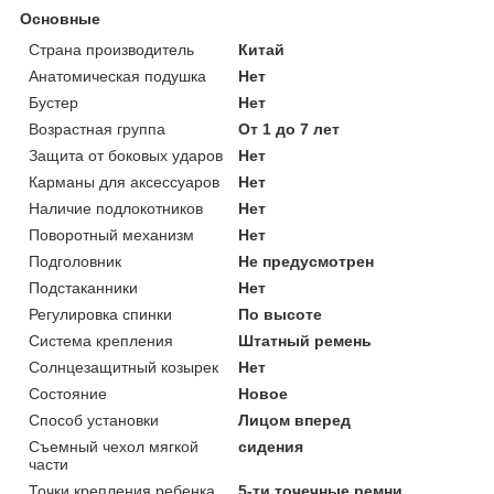
Основные
Страна производитель
Китай
Анатомическая подушка
Нет
Бустер
Нет
Возрастная группа
От 1 до 7 лет
Защита от боковых ударов
Нет
Карманы для аксессуаров
Нет
Наличие подлокотников
Нет
Поворотный механизм
Нет
Подголовник
Не предусмотрен
Подстаканники
Нет
Регулировка спинки
По высоте
Система крепления
Штатный ремень
Солнцезащитный козырек
Нет
Состояние
Новое
Способ установки
Лицом вперед
Съемный чехол мягкой
сидения
части
Точки крепления ребенка
5-ти точечные ремни