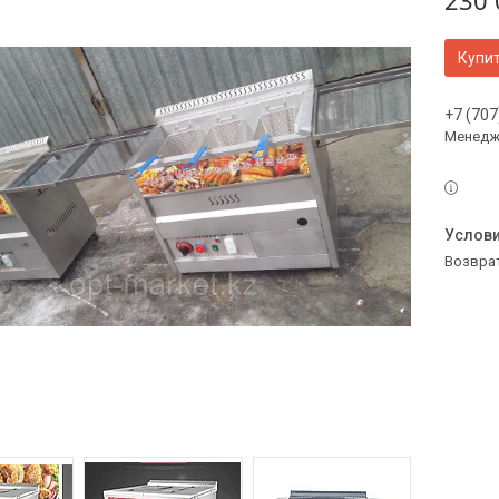
230 
Купи
+7 (707
Менедж
возвра