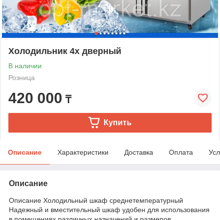
Холодильник 4х дверный
В наличии
Розница
420 000
₸
Купить
Описание
Характеристики
Доставка
Оплата
Усл
Описание
Описание Холодильный шкаф среднетемпературный
Надежный и вместительный шкаф удобен для использования
в помещениях различных назначений и размеров