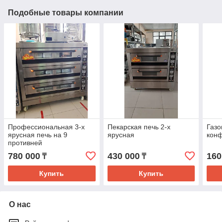
Подобные товары компании
Профессиональная 3-х
Пекарская печь 2-х
Газо
ярусная печь на 9
ярусная
кон
противней
780 000
430 000
160
₸
₸
Купить
Купить
О нас