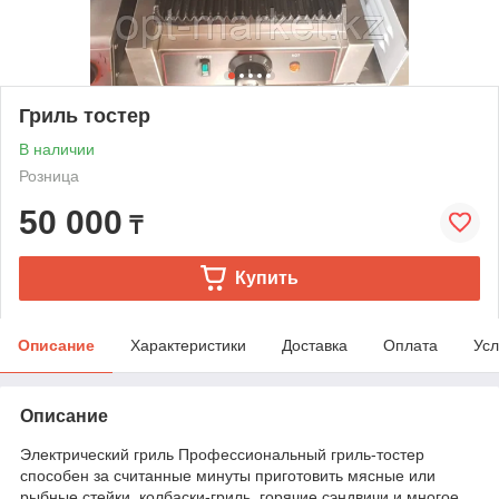
Гриль тостер
В наличии
Розница
50 000
₸
Купить
Описание
Характеристики
Доставка
Оплата
Усл
Описание
Электрический гриль Профессиональный гриль-тостер
способен за считанные минуты приготовить мясные или
рыбные стейки, колбаски-гриль, горячие сэндвичи и многое