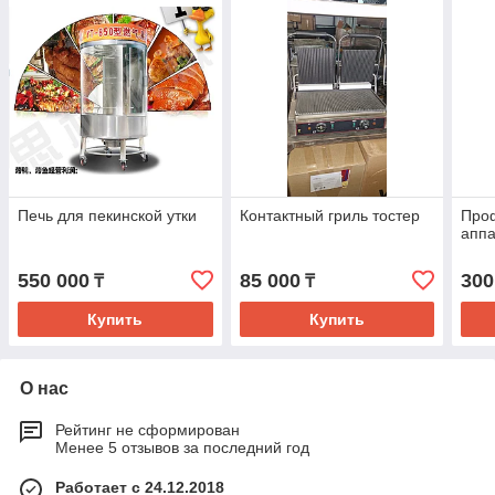
Печь для пекинской утки
Контактный гриль тостер
Про
аппа
550 000
85 000
300
₸
₸
Купить
Купить
О нас
Рейтинг не сформирован
Менее 5 отзывов за последний год
Работает с 24.12.2018