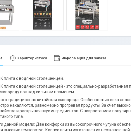
ие
Характеристики
Информация для заказа
K плита с водяной столешницей.
K плита с водяной столешницей - это специально-разработанная 
сковороду вок над сильным пламенем.
– это традиционная китайская сковорода. Особенностью вока явля
стро накаляются, равномерно прогревая продукты. За счет высоко
войства и раскрывая вкус ингредиентов. С возрастанием популярн
такого типа.
и данной модели: Две конфорки из высокопрочного чугуна обесп
я высоких температур; Корпус плиты изготовлен из нержавеющей с