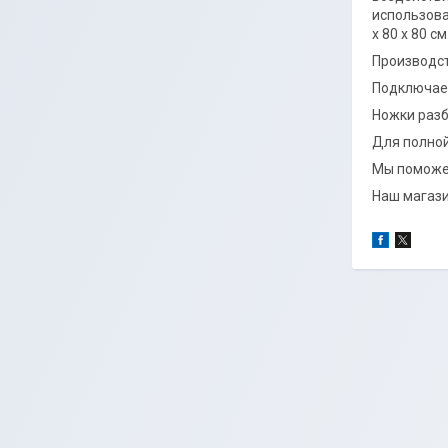
использова
х 80 х 80 см
Производст
Подключает
Ножки разб
Для полной
Мы поможем
Наш магази