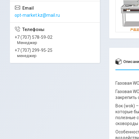
opt-market.kz@mail.ru
+7 (707) 578-59-02
Менеджер
+7 (707) 299-95-25
менеджер
Описан
Газовая WO
Газовая WO
закрепить 
Вок (wok) 
которые бы
полезные с
сковороды 
Особенност
воздействи