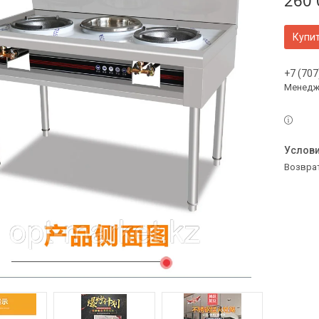
260 
Купи
+7 (707
Менедж
возвра