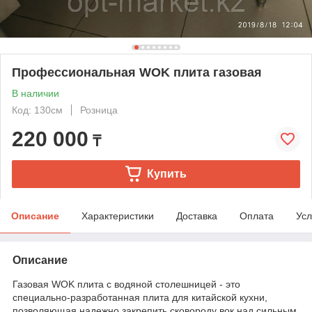
Профессиональная WOK плита газовая
В наличии
Код: 130см
Розница
220 000
₸
Купить
Описание
Характеристики
Доставка
Оплата
Усл
Описание
Газовая WOK плита с водяной столешницей - это
специально-разработанная плита для китайской кухни,
позволяющая надежно закрепить сковороду вок над сильным