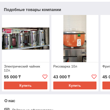
Подобные товары компании
Электрический чайник
Рисоварка 10л
Фрит
12л.
55 000
43 000
45 
₸
₸
Купить
Купить
О нас