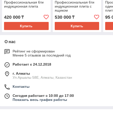
Профессиональная 6ти
Профессиональная 6ти
Про
индукционная плита
индукционная плита с
один
ящиком
плит
420 000
530 000
95 
₸
₸
Купить
Купить
О нас
Рейтинг не сформирован
Менее 5 отзывов за последний год
Работает с 24.12.2018
г. Алматы
Ул.Аршалы 58Е, Алматы, Казахстан
Контакты
Сегодня работает с 10:00 до 17:00
Показать весь график работы