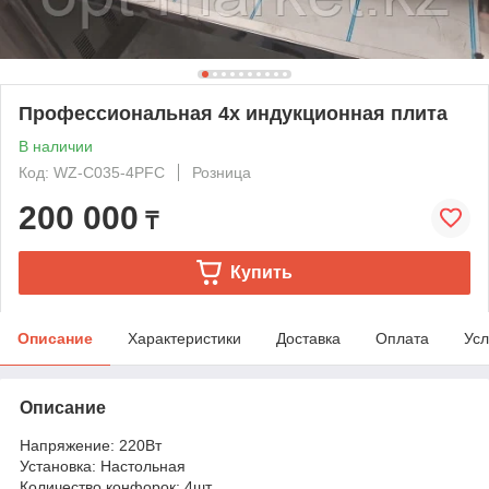
Профессиональная 4x индукционная плита
В наличии
Код: WZ-C035-4PFC
Розница
200 000
₸
Купить
Описание
Характеристики
Доставка
Оплата
Усл
Описание
Напряжение: 220Вт
Установка: Настольная
Количество конфорок: 4шт