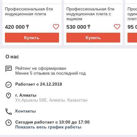
Профессиональная 6ти
Профессиональная 6ти
Про
индукционная плита
индукционная плита с
один
ящиком
плит
420 000
530 000
95 
₸
₸
Купить
Купить
О нас
Рейтинг не сформирован
Менее 5 отзывов за последний год
Работает с 24.12.2018
г. Алматы
Ул.Аршалы 58Е, Алматы, Казахстан
Контакты
Сегодня работает с 10:00 до 17:00
Показать весь график работы